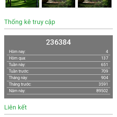
Thống kê truy cập
236384
Hôm nay:
4
Hôm qua:
137
Tuần này:
651
Tuần trước:
709
Tháng này:
904
Tháng trước:
3591
Năm này:
89502
Liên kết