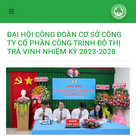
ĐẠI HỘI CÔNG ĐOÀN CƠ SỞ CÔNG
TY CỔ PHẦN CÔNG TRÌNH ĐÔ THỊ
TRÀ VINH NHIỆM KỲ 2023-2028