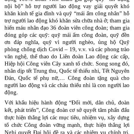
nội bộ” hỗ trợ người lao động vay giải quyết khó
khăn kinh tế gia đình và quỹ “mái ấm công nhân” hỗ
trợ người lao động khó khăn sửa chữa nhà ở; tham gia
hiến máu nhân đạo 36 đoàn viên công đoàn; tham gia
đóng góp các quỹ: quỹ mái ấm công đoàn, quỹ đền
ơn đáp nghĩa, quỹ vì người nghèo, ủng hộ Quỹ
phòng chống dịch Covid – 19, v.v. và các phong trào
văn nghệ, thể thao do Liên đoàn Lao động các cấp,
Hiệp hội Công viên Cây xanh tổ chức. Song song đó,
nhân dịp tết Trung thu, Quốc tế thiếu nhi, Tết Nguyên
Đán, Quốc tế phụ nữ,… Công đoàn tặng quà cho
người lao động và các cháu thiếu nhi là con người lao
động.
Với khẩu hiệu hành động “Đổi mới, dân chủ, đoàn
kết, phát triển”, Công đoàn cơ sở quyết tâm phấn đấu
thực hiện thắng lợi các mục tiêu, nhiệm vụ, xây dựng
tổ chức Công đoàn vững mạnh, thực hiện thắng lợi
Nghị quyết Đại hội đề ra và các nhiệm vụ chính trị,