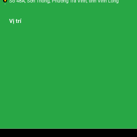
Số 48A, Sơn Thông, Phường Trà Vinh, tỉnh Vĩnh Long
Vị trí