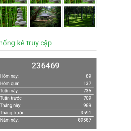
hống kê truy cập
236469
Hôm nay:
89
Hôm qua:
137
Tuần này:
736
Tuần trước:
709
Tháng này:
989
Tháng trước:
3591
Năm này:
89587