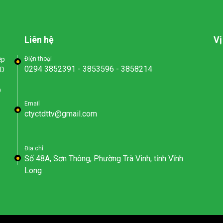
Liên hệ
Vị
ệp
Điện thoại
0294 3852391 - 3853596 - 3858214
ND
D
Email
ctyctdttv@gmail.com
Địa chỉ
Số 48A, Sơn Thông, Phường Trà Vinh, tỉnh Vĩnh
Long