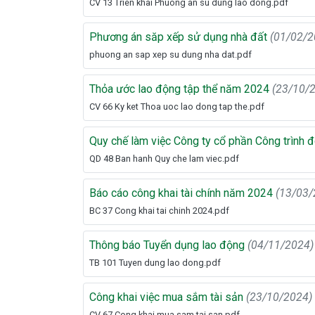
CV 13 Trien khai Phuong an su dung lao dong.pdf
Phương án săp xếp sử dụng nhà đất
(01/02/2
phuong an sap xep su dung nha dat.pdf
Thỏa ước lao động tập thể năm 2024
(23/10/
CV 66 Ky ket Thoa uoc lao dong tap the.pdf
Quy chế làm việc Công ty cổ phần Công trình đ
QD 48 Ban hanh Quy che lam viec.pdf
Báo cáo công khai tài chính năm 2024
(13/03/
BC 37 Cong khai tai chinh 2024.pdf
Thông báo Tuyển dụng lao động
(04/11/2024)
TB 101 Tuyen dung lao dong.pdf
Công khai việc mua sắm tài sản
(23/10/2024)
CV 67 Cong khai mua sam tai san.pdf