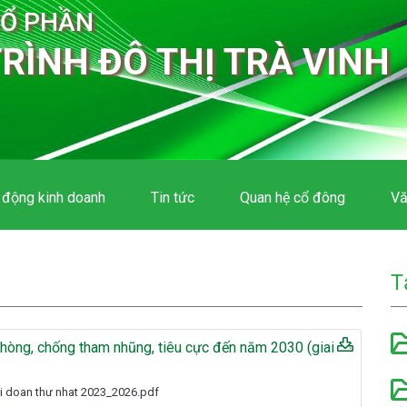
CỔ PHẦN
RÌNH ĐÔ THỊ TRÀ VINH
 động kinh doanh
Tin tức
Quan hệ cổ đông
Vă
T
phòng, chống tham nhũng, tiêu cực đến năm 2030 (giai
ai doan thư nhat 2023_2026.pdf