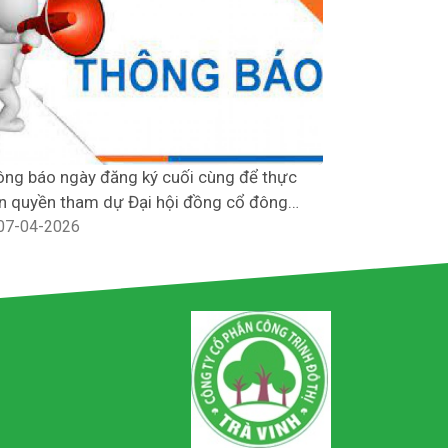
ng báo ngày đăng ký cuối cùng để thực
THAM DỰ HỘI
n quyền tham dự Đại hội đồng cổ đông
CÂY XANH L
ường niên năm 2026
07-04-2026
23-08-202